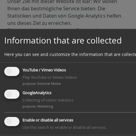
Unser Ziel mit dieser Website ist klar: Wir wollen
Ihnen das bestmögliche Service bieten. Die
Statistiken und Daten von Google Analytics helfen
uns dieses Ziel zu erreichen.
Die statistisch ausgewerteten Daten zeigen uns ein
klares Bild von den Stärken und Schwächen unserer
Information that are collected
Website. Einerseits können wir unsere Seite so
optimieren, dass sie von interessierten Menschen
Here you can see and customize the information that are collect
auf Google leichter gefunden wird. Andererseits
helfen uns die Daten, Sie als Besucher besser zu
YouTube / Vimeo Videos
verstehen. Wir wissen somit sehr genau, was wir an
Play YouTube or Vimeo Videos
unserer Website verbessern müssen, um Ihnen das
purpose
:
External Media
bestmögliche Service zu bieten. Die Daten dienen
GoogleAnalytics
uns auch, unsere Werbe- und Marketing-
Collecting of visitor statistics
Maßnahmen individueller und kostengünstiger
purpose
:
Marketing
durchzuführen. Schließlich macht es nur Sinn,
unsere Produkte und Dienstleistungen Menschen zu
Enable or disable all services
zeigen, die sich dafür interessieren.
Use this switch to enable or disable all services.
Welche Daten werden von Google