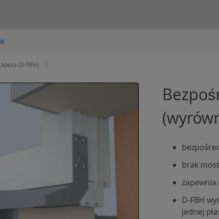
je
rapetu (D-FBH)
Bezpośr
(wyrówn
bezpośred
brak most
zapewnia
D-FBH wyr
jednej pł