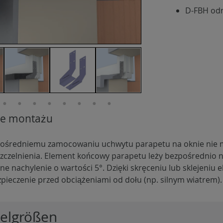
D-FBH odm
cje montażu
pośredniemu zamocowaniu uchwytu parapetu na oknie nie m
zczelnienia. Element końcowy parapetu leży bezpośrednio 
e nachylenie o wartości 5°. Dzięki skręceniu lub sklejeni
zpieczenie przed obciążeniami od dołu (np. silnym wiatrem).
kelgrößen