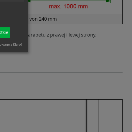
sladungstiefe von 240 mm
tkie
ć uchwyt parapetu z prawej i lewej strony.
zowane z Klaro!