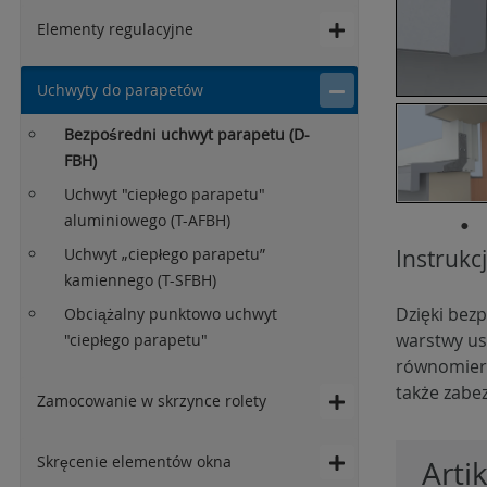
Elementy regulacyjne
Uchwyty do parapetów
Bezpośredni uchwyt parapetu (D-
FBH)
Uchwyt "ciepłego parapetu"
aluminiowego (T-AFBH)
Uchwyt „ciepłego parapetu”
Instruk
kamiennego (T-SFBH)
Dzięki bez
Obciążalny punktowo uchwyt
warstwy us
"ciepłego parapetu"
równomiern
także zabe
Zamocowanie w skrzynce rolety
Skręcenie elementów okna
Arti