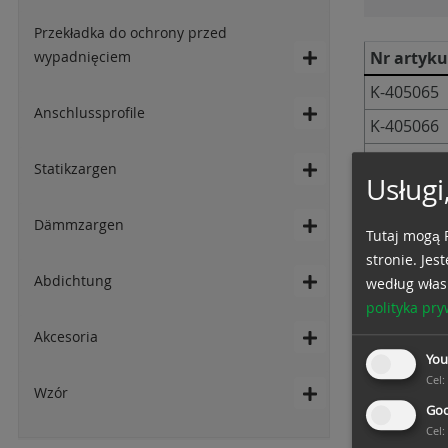
Przekładka do ochrony przed
wypadnięciem
Nr artyku
K-405065
Anschlussprofile
K-405066
K-405070
Statikzargen
Usługi
Befesti
Dämmzargen
Tutaj mogą P
stronie. Je
Abdichtung
według włas
polityka pr
Akcesoria
You
Cel
:
Wzór
Goo
Cel
: