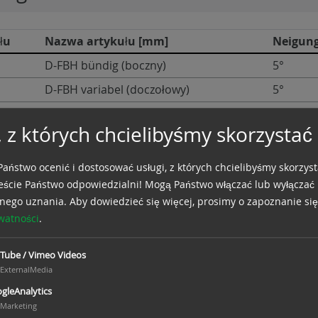
łu
Nazwa artykułu [mm]
Neigun
D-FBH bündig (boczny)
5°
D-FBH variabel (doczołowy)
5°
D-FBH universal (uniwersalny)
5°
, z których chcielibyśmy skorzystać
gungsabstände bei Alufensterbänken
aństwo ocenić i dostosować usługi, z których chcielibyśmy skorzyst
steście Państwo odpowiedzialni! Mogą Państwo włączać lub wyłączać 
nego uznania.
Aby dowiedzieć się więcej, prosimy o zapoznanie się
ywatności
.
Tube / Vimeo Videos
ExternalMedia
gleAnalytics
Marketing