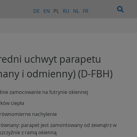
DE
EN
PL
RU
NL
FR
edni uchwyt parapetu
any i odmienny) (D-FBH)
nie zamocowanie na futrynie okiennej
ków ciepła
 równomierne nachylenie
ównany: parapet jest zamontowany od zewnątrz w
aszczyźnie z ramą okienną