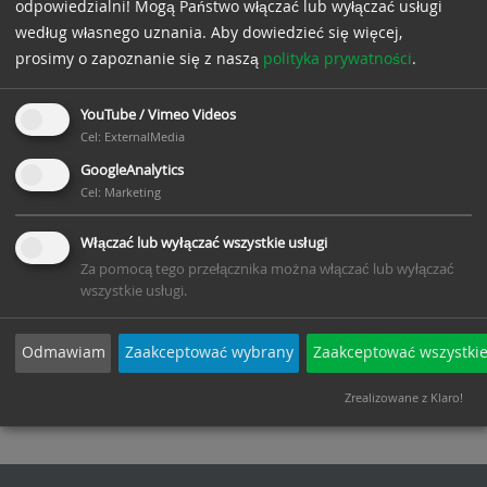
odpowiedzialni! Mogą Państwo włączać lub wyłączać usługi
Schwerlastwinkel
według własnego uznania.
Aby dowiedzieć się więcej,
prosimy o zapoznanie się z naszą
polityka prywatności
.
YouTube / Vimeo Videos
Cel
:
ExternalMedia
GoogleAnalytics
Cel
:
Marketing
Włączać lub wyłączać wszystkie usługi
Konsola o dużej
BAP-SLW -
Za pomocą tego przełącznika można włączać lub wyłączać
wytrzymałości
Kątownik o dużej
wszystkie usługi.
BAP (BAP-SLK)
wytrzymałości
BAP
Odmawiam
Zaakceptować wybrany
Zaakceptować wszystki
Zrealizowane z Klaro!