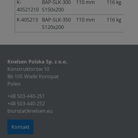
K-
BAP-SLK-300
110 mm
116 kg
40521210
S150x200
K-405213
BAP-SLK-350
110 mm
116 kg
S120x200
Knelsen Polska Sp. z o.o.
Konstruktorów 10
86-105 Wielki Konopat
Polen
+48 503-440-251
+48 503-440-252
biuro(at)knelsen.eu
Kontakt