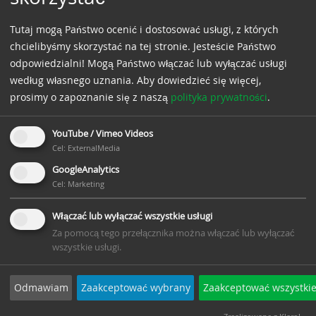
Tutaj mogą Państwo ocenić i dostosować usługi, z których
chcielibyśmy skorzystać na tej stronie. Jesteście Państwo
odpowiedzialni! Mogą Państwo włączać lub wyłączać usługi
według własnego uznania.
Aby dowiedzieć się więcej,
prosimy o zapoznanie się z naszą
polityka prywatności
.
YouTube / Vimeo Videos
Cel
:
ExternalMedia
GoogleAnalytics
Cel
:
Marketing
Włączać lub wyłączać wszystkie usługi
Za pomocą tego przełącznika można włączać lub wyłączać
wszystkie usługi.
1 ift Rosenheim Prüfnummer
Odmawiam
Zaakceptować wybrany
Zaakceptować wszystki
Geprüft auf Lasten in der Fensterebene: 17-
001190-PR01 PB 05-K26-09-de-01