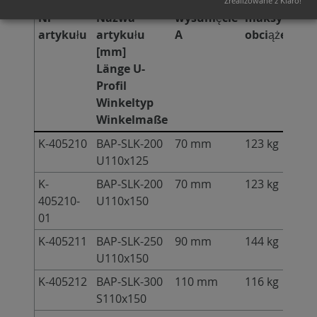
Zrealizowane z Klaro!
Nr
Nazwa
wysunięcie
maksymaln
artykułu
artykułu
A
obciążenie
[mm]
Länge U-
Profil
Winkeltyp
Winkelmaße
K-405210
BAP-SLK-200
70 mm
123 kg
U110x125
K-
BAP-SLK-200
70 mm
123 kg
405210-
U110x150
01
K-405211
BAP-SLK-250
90 mm
144 kg
U110x150
K-405212
BAP-SLK-300
110 mm
116 kg
S110x150