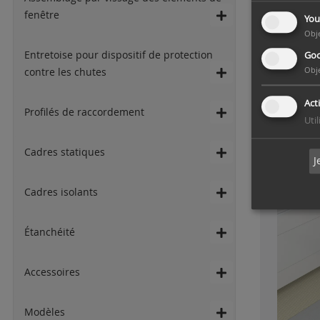
fenêtre
You
Obj
Entretoise pour dispositif de protection
Goo
VBW - É
Obj
contre les chutes
Act
Profilés de raccordement
Uti
Cadres statiques
J
Cadres isolants
Étanchéité
Accessoires
Modèles