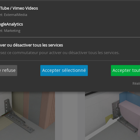
Tube / Vimeo Videos
et
:
ExternalMedia
gleAnalytics
querre pour profilés de
SL-U-W - Équerre à pro
et
:
Marketing
raccordement
pour charges lour
iver ou désactiver tous les services
lisez ce commutateur pour activer ou désactiver tous les services.
e refuse
Accepter sélectionné
Accepter tou
Réal