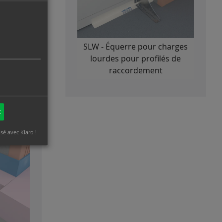
fil en U
SLW - Équerre pour charges
des
lourdes pour profilés de
raccordement
t
isé avec Klaro !