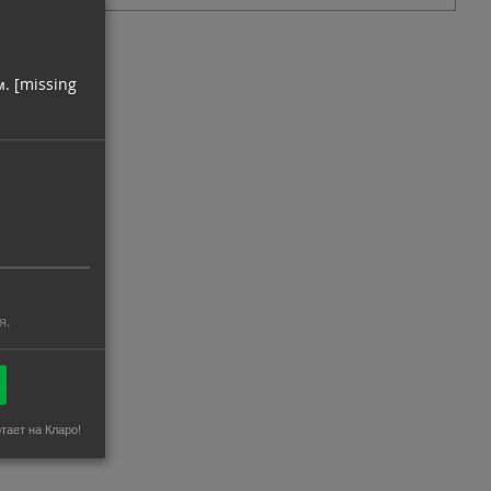
м.
[missing
я.
ё
тает на Кларо!