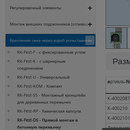
Регулировочный элементы
Монтаж внешних подоконников (отливов)
Крепление окна через короб рольставней
RK-Fest-F - с фиксированным углом
Раз
RK-Fest-K - с шарнирным
соединением
RK-Fest-U - Универсальный
aртикль-N
RK-Fest-KOM - Компакт
RK-Fest-SS - Монтажный кронштейн
K-400208
для деревянных перемычек
K-400210
RK-Fest-RP - Химическая капсула
K-400210
RK-Fest-DS - Прямой монтаж в
бетонную перемычку
Дополните