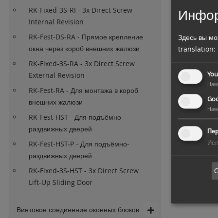
RK-Fixed-3S-RI - 3x Direct Screw
Инфор
Internal Revision
RK-Fest-DS-RA - Прямое крепление
Здесь вы мо
окна через короб внешних жалюзи
translation:
RK-Fixed-3S-RA - 3x Direct Screw
You
External Revision
Нам
RK-Fest-RA - Для монтажа в короб
Goo
внешних жалюзи
Нам
RK-Fest-HST - Для подъёмно-
раздвижных дверей
Пе
Исп
RK-Fest-HST-P - Для подъёмно-
раздвижных дверей
RK-Fixed-3S-HST - 3x Direct Screw
О
Lift-Up Sliding Door
Винтовое соединение оконных блоков