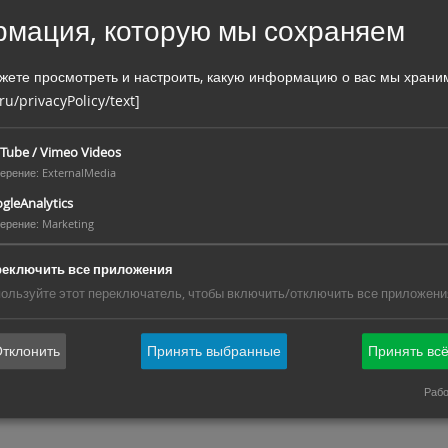
мация, которую мы сохраняем
жете просмотреть и настроить, какую информацию о вас мы храни
 ru/privacyPolicy/text]
Tube / Vimeo Videos
ерение
:
ExternalMedia
gleAnalytics
ерение
:
Marketing
реключить все приложения
ользуйте этот переключатель, чтобы включить/отключить все приложени
тклонить
Принять выбранные
Принять вс
Рабо