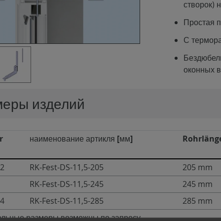
створок) 
Простая п
С термор
Бездюбел
оконных 
меры изделий
r
наименование артикля [мм]
Rohrläng
72
RK-Fest-DS-11,5-205
205 mm
RK-Fest-DS-11,5-245
245 mm
14
RK-Fest-DS-11,5-285
285 mm
льные размеры возможны по запросу.