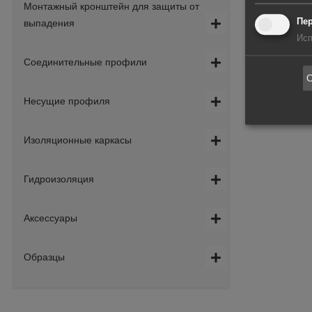
Монтажный кронштейн для защиты от
Пе
выпадения
дер
Исп
под
Соединительные профили
О
Несущие профиля
Изоляционные каркасы
Гидроизоляция
Аксессуары
Образцы