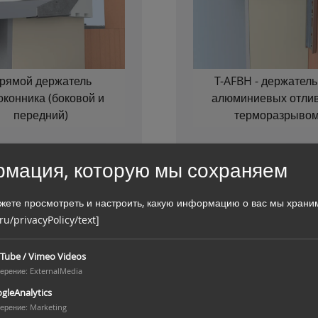
рямой держатель
T-AFBH - держатель
оконника (боковой и
алюминиевых отлив
передний)
терморазрыво
мация, которую мы сохраняем
жете просмотреть и настроить, какую информацию о вас мы храни
 ru/privacyPolicy/text]
Tube / Vimeo Videos
ерение
:
ExternalMedia
gleAnalytics
ерение
:
Marketing