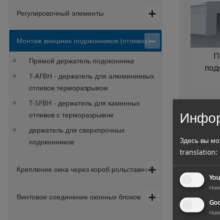
Регулировочный элементы
Монтаж внешних подоконников (отливов)
П
Прямой держатель подоконника
под
T-AFBH - держатель для алюминиевых
отливов терморазрывом
T-SFBH - держатель для каменных
Инфор
отливов с терморазрывом
держатель для сверхпрочных
Здесь вы мо
подоконников
translation:
Крепление окна через короб рольставней
You
Нам
Винтовое соединение оконных блоков
Goo
Нам