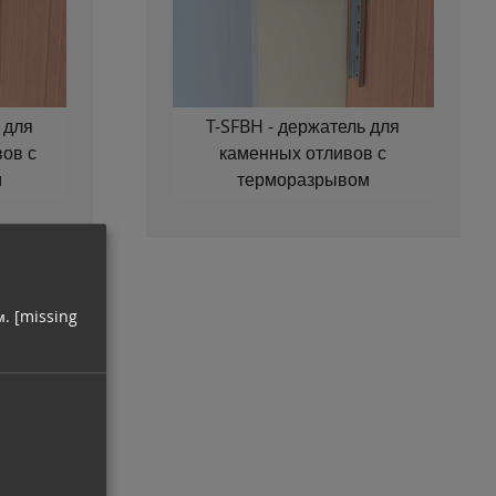
 для
T-SFBH - держатель для
ов с
каменных отливов с
м
терморазрывом
м.
[missing