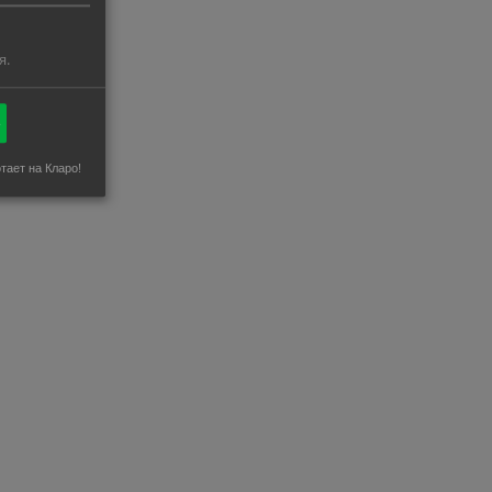
я.
ё
тает на Кларо!