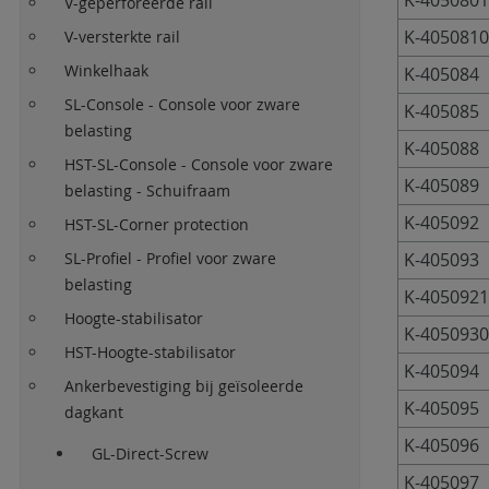
K-405080
V-geperforeerde rail
K-405081
V-versterkte rail
Winkelhaak
K-405084
SL-Console - Console voor zware
K-405085
belasting
K-405088
HST-SL-Console - Console voor zware
K-405089
belasting - Schuifraam
K-405092
HST-SL-Corner protection
SL-Profiel - Profiel voor zware
K-405093
belasting
K-405092
Hoogte-stabilisator
K-405093
HST-Hoogte-stabilisator
K-405094
Ankerbevestiging bij geïsoleerde
K-405095
dagkant
K-405096
GL-Direct-Screw
K-405097