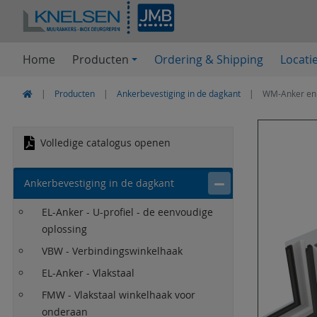
Home
Producten
Ordering & Shipping
Locati
Producten
Ankerbevestiging in de dagkant
WM-Anker en
Volledige catalogus openen
Ankerbevestiging in de dagkant
EL-Anker - U-profiel - de eenvoudige
oplossing
VBW - Verbindingswinkelhaak
EL-Anker - Vlakstaal
FMW - Vlakstaal winkelhaak voor
onderaan