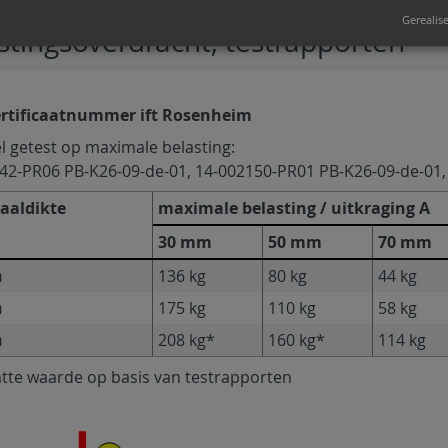
Gerealis
stingsoverdracht, testrapporten
rtificaatnummer ift Rosenheim
el getest op maximale belasting:
42-PR06 PB-K26-09-de-01, 14-002150-PR01 PB-K26-09-de-01,
aaldikte
maximale belasting / uitkraging A
30 mm
50 mm
70 mm
m
136 kg
80 kg
44 kg
m
175 kg
110 kg
58 kg
m
208 kg*
160 kg*
114 kg
tte waarde op basis van testrapporten