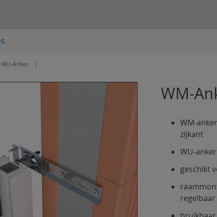
es
 WU-Anker
WM-Ank
WM-anker:
zijkant
WU-anker:
geschikt 
raammonta
regelbaar
bruikbaar