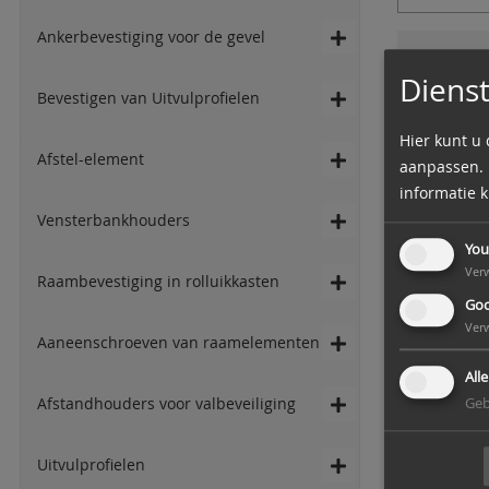
Ankerbevestiging voor de gevel
WU-
Dienst
Bevestigen van Uitvulprofielen
artikelnr.
Hier kunt u
Afstel-element
aanpassen. U
informatie 
K-405141
Vensterbankhouders
K-405142
You
Ver
K-405145
Raambevestiging in rolluikkasten
Goo
K-405149
Ver
Aaneenschroeven van raamelementen
K-405153
All
K-405155
Afstandhouders voor valbeveiliging
Geb
K-405155
K-405156
Uitvulprofielen