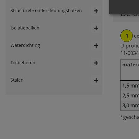
Bela
Structurele ondersteuningsbalken
Isolatiebalken
1
ce
Waterdichting
U-profi
11-0034
Toebehoren
materi
Stalen
1,5 m
2,5 m
3,0 m
*gescha