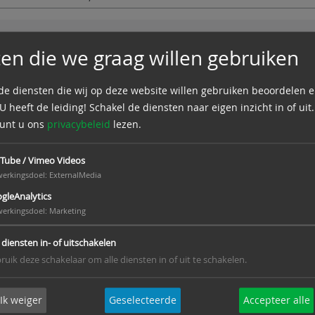
Anker
en die we graag willen gebruiken
artikelnaam [mm]
re
 de diensten die wij op deze website willen gebruiken beoordelen 
lengte x materiaaldikte - stiftlengte
 heeft de leiding! Schakel de diensten naar eigen inzicht in of uit.
kunt u ons
privacybeleid
lezen.
WU-150x1,5-60
13
WU-150x2,5-60
13
Tube / Vimeo Videos
werkingsdoel
:
ExternalMedia
WU-200x1,5-60
13
gleAnalytics
WU-200x2,5-60
13
werkingsdoel
:
Marketing
WU-250x2,5-60
13
e diensten in- of uitschakelen
10
WU-250x3,0-60
13
ruik deze schakelaar om alle diensten in of uit te schakelen.
WU-300x3,0-60
13
WU-350x3,0-60
13
Ik weiger
Geselecteerde
Accepteer alle