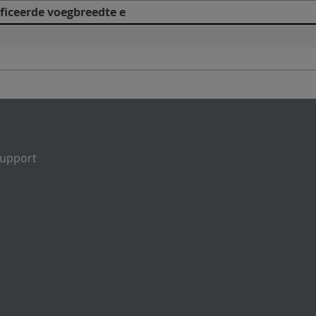
ificeerde voegbreedte e
Support