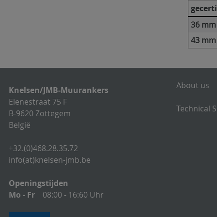
gecert
36 mm
43 mm
About us
Knelsen/JMB-Muurankers
Elenestraat 75 F
Technical 
B-9620 Zottegem
België
+32.(0)468.28.35.72
info(at)knelsen-jmb.be
Openingstijden
Mo - Fr
08:00 - 16:60 Uhr