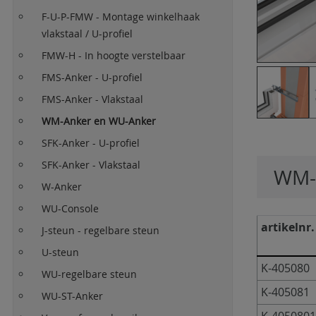
F-U-P-FMW - Montage winkelhaak
vlakstaal / U-profiel
FMW-H - In hoogte verstelbaar
FMS-Anker - U-profiel
FMS-Anker - Vlakstaal
WM-Anker en WU-Anker
SFK-Anker - U-profiel
SFK-Anker - Vlakstaal
WM-
W-Anker
WU-Console
artikelnr.
J-steun - regelbare steun
U-steun
K-405080
WU-regelbare steun
K-405081
WU-ST-Anker