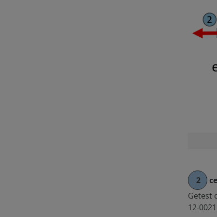
2
ce
Getest 
12-0021